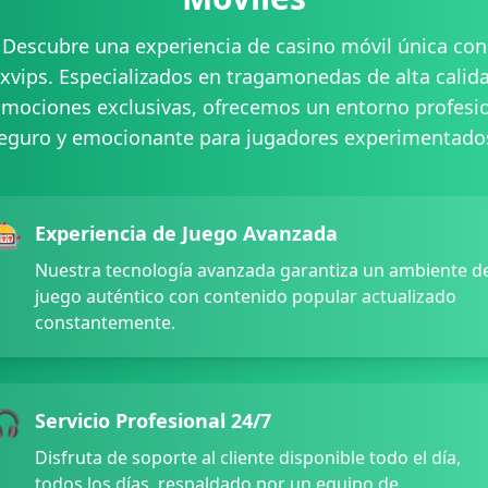
/2026 Juan*** gano 8,000 MXN 🔥
/2026 JuanN*** pego el jackpot de 51,000 MXN 💥
Descubre una experiencia de casino móvil única con
/2026 LuisJo*** retiro exitoso 8,500 MXN 💸
vips. Especializados en tragamonedas de alta calid
/2026 LuisE*** gano 23,500 MXN 🏆
mociones exclusivas, ofrecemos un entorno profesi
/2026 LuisJa*** recibio reembolso 940 MXN 🎊
/2026 LuisAn*** gano 22,500 MXN 🏆
eguro y emocionante para jugadores experimentado
/2026 JuanA*** pego el jackpot de 69,000 MXN 💥
/2026 LuisAl*** retiro exitoso 3,300 MXN ✅
/2026 LuisAna*** recibio bono 250 MXN ✨
🎰
Experiencia de Juego Avanzada
/2026 JuanAb*** retiro exitoso 1,600 MXN ✅
/2026 LuisSof*** recibio bono 800 MXN 🎁
Nuestra tecnología avanzada garantiza un ambiente d
/2026 LuisAnaG*** recibio bono 650 MXN 🎁
juego auténtico con contenido popular actualizado
/2026 LuisMat*** pego el jackpot de 94,000 MXN 🚀
constantemente.
/2026 LuisAnd*** gano 25,500 MXN 🔥
/2026 LuisR*** gano 18,000 MXN 💰
/2026 LuisCam*** retiro exitoso 12,500 MXN 💸
🎧
Servicio Profesional 24/7
/2026 LuisAndr*** gano 25,000 MXN 💰
/2026 LuisCar*** recibio bono 350 MXN 🎁
Disfruta de soporte al cliente disponible todo el día,
/2026 LuisV*** pego el jackpot de 47,000 MXN 🎰
todos los días, respaldado por un equipo de