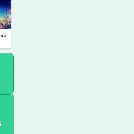
une
s