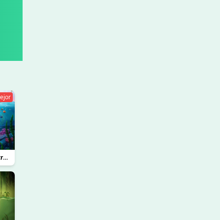
ejor
Crabbin For Cash Extra Big Splash