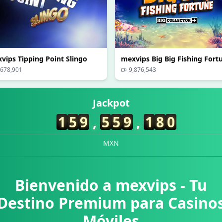
vips Tipping Point Slingo
mexvips Big Big Fishing Fort
,678,901
9,876,543
/2026 Lui*** retiro exitoso 7,900 MXN 🏦
Jackpot
/2026 Luis*** gano 6,500 MXN 💰
/2026 LuisM*** recibio bono 600 MXN 🎉
1
5
9
,
4
6
0
,
8
7
3
/2026 LuisS*** recibio reembolso 560 MXN 💵
/2026 LuisC*** pego el jackpot de 82,000 MXN 🎰
MXN
/2026 LuisCa*** recibio bono 200 MXN 🎉
/2026 LuisJ*** recibio reembolso 1,140 MXN 💵
/2026 LuisSo*** recibio bono 650 MXN 🎁
Bienvenido a mexvips - Tu
/2026 LuisMa*** retiro exitoso 11,900 MXN 🏦
Destino Premium para Casino
/2026 Jua*** pego el jackpot de 224,000 MXN 💥
/2026 LuisA*** pego el jackpot de 214,000 MXN 🎰
Móviles